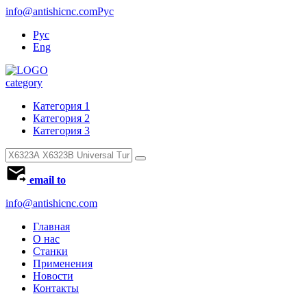
info@antishicnc.com
Рус
Рус
Eng
category
Категория 1
Категория 2
Категория 3
email to
info@antishicnc.com
Главная
О нас
Станки
Применения
Новости
Контакты