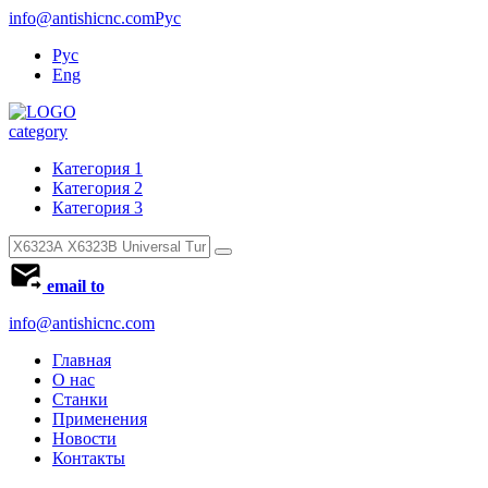
info@antishicnc.com
Рус
Рус
Eng
category
Категория 1
Категория 2
Категория 3
email to
info@antishicnc.com
Главная
О нас
Станки
Применения
Новости
Контакты