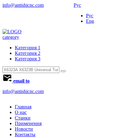
info@antishicnc.com
Рус
Рус
Eng
category
Категория 1
Категория 2
Категория 3
email to
info@antishicnc.com
Главная
О нас
Станки
Применения
Новости
Контакты