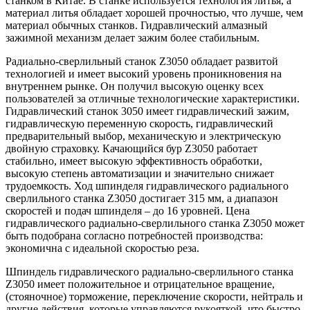
станком в Китае. В станке используется технология литья, а
материал литья обладает хорошей прочностью, что лучше, чем
материал обычных станков. Гидравлический алмазный
зажимной механизм делает зажим более стабильным.
Радиально-сверлильный станок Z3050 обладает развитой
технологией и имеет высокий уровень проникновения на
внутреннем рынке. Он получил высокую оценку всех
пользователей за отличные технологические характеристики.
Гидравлический станок 3050 имеет гидравлический зажим,
гидравлическую переменную скорость, гидравлический
предварительный выбор, механическую и электрическую
двойную страховку. Качающийся бур Z3050 работает
стабильно, имеет высокую эффективность обработки,
высокую степень автоматизации и значительно снижает
трудоемкость. Ход шпинделя гидравлического радиального
сверлильного станка Z3050 достигает 315 мм, а диапазон
скоростей и подач шпинделя – до 16 уровней. Цена
гидравлического радиально-сверлильного станка Z3050 может
быть подобрана согласно потребностей производства:
экономична с идеальной скоростью реза.
Шпиндель гидравлического радиально-сверлильного станка
Z3050 имеет положительное и отрицательное вращение,
(стояночное) торможение, переключение скорости, нейтраль и
другие действия, которые управляются рукояткой, что быстро