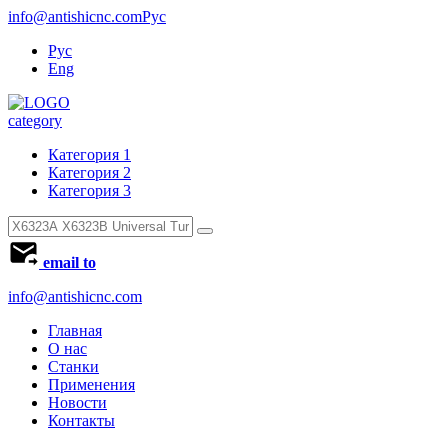
info@antishicnc.com
Рус
Рус
Eng
category
Категория 1
Категория 2
Категория 3
email to
info@antishicnc.com
Главная
О нас
Станки
Применения
Новости
Контакты