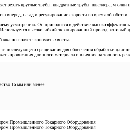
ляет резать круглые трубы, квадратные трубы, швеллера, уголки
ка вперед, назад и регулирование скорости во время обработки.
своему усмотрению. Он приводится в действие высокоэффективн
 Используется высокогибкий экранированный провод, который д
алка позволяет экономить хвосты.
ств последующего сращивания для облегчения обработки длинн
жать провисания длинного материала и влияния на точность рез
ество 16 мм или менее
ром Промышленного Токарного Оборудования.
ром Промышленного Токарного Оборудования.