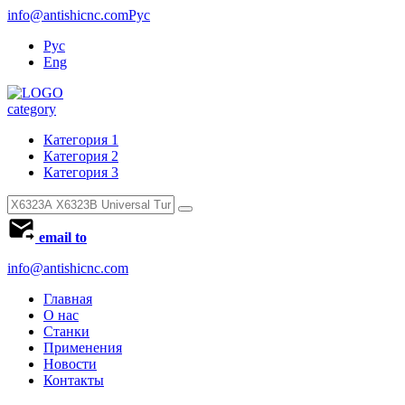
info@antishicnc.com
Рус
Рус
Eng
category
Категория 1
Категория 2
Категория 3
email to
info@antishicnc.com
Главная
О нас
Станки
Применения
Новости
Контакты