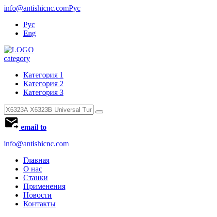
info@antishicnc.com
Рус
Рус
Eng
category
Категория 1
Категория 2
Категория 3
email to
info@antishicnc.com
Главная
О нас
Станки
Применения
Новости
Контакты