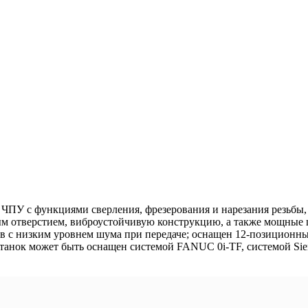
с ЧПУ с функциями сверления, фрезерования и нарезания резьб
 отверстием, виброустойчивую конструкцию, а также мощные 
с низким уровнем шума при передаче; оснащен 12-позиционным
 Станок может быть оснащен системой FANUC 0i-TF, системой S