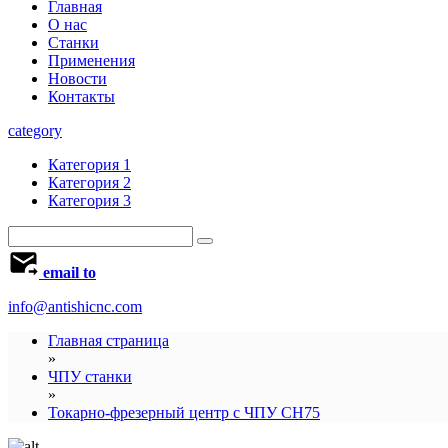
Главная
О нас
Станки
Применения
Новости
Контакты
category
Категория 1
Категория 2
Категория 3
email to
info@antishicnc.com
Главная страница
»
ЧПУ станки
»
Токарно-фрезерный центр с ЧПУ CH75