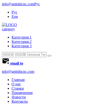
info@antishicnc.com
Рус
Рус
Eng
category
Категория 1
Категория 2
Категория 3
email to
info@antishicnc.com
Главная
О нас
Станки
Применения
Новости
Контакты