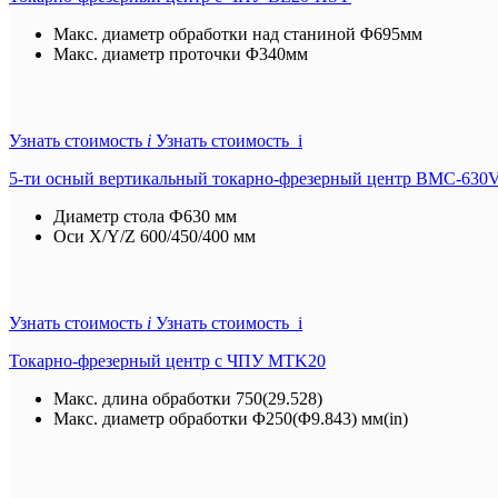
Макс. диаметр обработки над станиной
Φ695мм
Макс. диаметр проточки
Φ340мм
Узнать стоимость
i
Узнать стоимость i
5-ти осный вертикальный токарно-фрезерный центр BMC-630
Диаметр стола
Ф630 мм
Оси X/Y/Z
600/450/400 мм
Узнать стоимость
i
Узнать стоимость i
Токарно-фрезерный центр с ЧПУ MTK20
Макс. длина обработки
750(29.528)
Макс. диаметр обработки
Φ250(Φ9.843) мм(in)