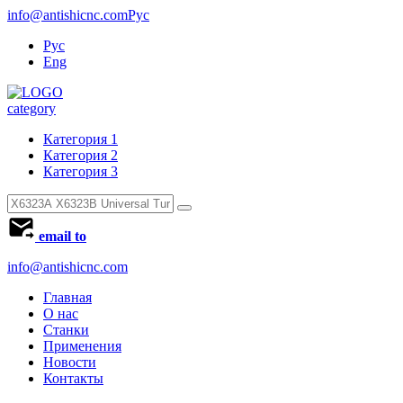
info@antishicnc.com
Рус
Рус
Eng
category
Категория 1
Категория 2
Категория 3
email to
info@antishicnc.com
Главная
О нас
Станки
Применения
Новости
Контакты