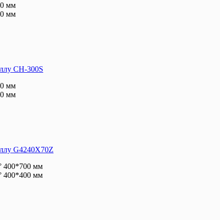
0 мм
0 мм
аллу CH-300S
0 мм
0 мм
аллу G4240X70Z
°
400*700 мм
°
400*400 мм