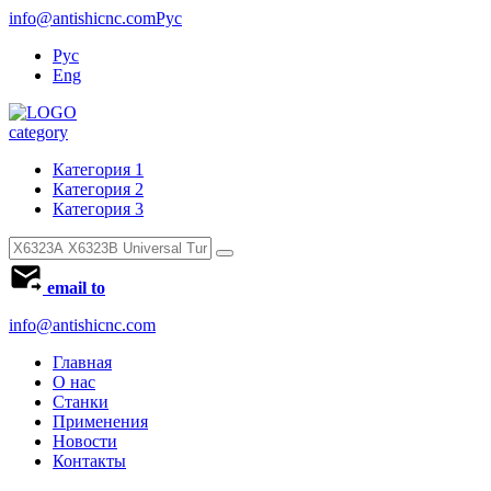
info@antishicnc.com
Рус
Рус
Eng
category
Категория 1
Категория 2
Категория 3
email to
info@antishicnc.com
Главная
О нас
Станки
Применения
Новости
Контакты