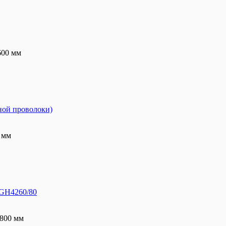
00 мм
ной проволоки)
 мм
 GH4260/80
800 мм