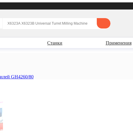
Станки
Применения
филей GH4260/80