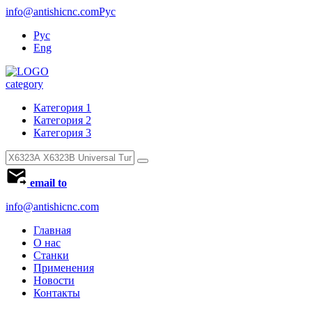
info@antishicnc.com
Рус
Рус
Eng
category
Категория 1
Категория 2
Категория 3
email to
info@antishicnc.com
Главная
О нас
Станки
Применения
Новости
Контакты