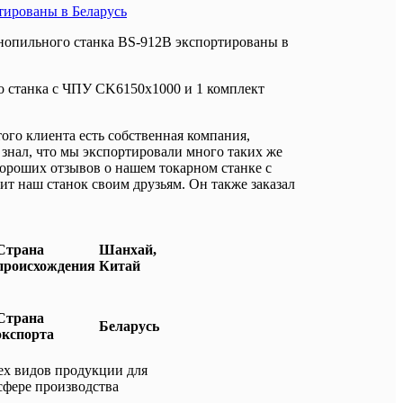
тированы в Беларусь
чнопильного станка BS-912B экспортированы в
о станка с ЧПУ CK6150x1000 и 1 комплект
того клиента есть собственная компания,
знал, что мы экспортировали много таких же
 хороших отзывов о нашем токарном станке с
т наш станок своим друзьям. Он также заказал
Страна
Шанхай,
происхождения
Китай
Страна
Беларусь
экспорта
ех видов продукции для
 сфере производства