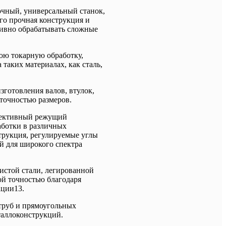
чный, универсальный станок,
го прочная конструкция и
ивно обрабатывать сложные
ю токарную обработку,
 таких материалах, как сталь,
зготовления валов, втулок,
точностью размеров.
фективный режущий
аботки в различных
трукция, регулируемые углы
й для широкого спектра
истой стали, легированной
ой точностью благодаря
ации13.
 труб и прямоугольных
таллоконструкций.