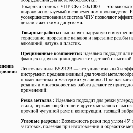
Токарный станок с ЧПУ CK6150x1000 — это высокото
широко используемый в современном производстве. Е
усовершенствованная система ЧПУ позволяют эффект
детали с жесткими допусками.
Токарные работы:
выполняет наружную и внутренню
торцевание, прорезание канавок и нарезание резьбы на
алюминий, латунь и пластик.
Прецизионные компоненты:
идеально подходят для и
фланцев и других цилиндрических деталей с высокой 
енение
Ленточная пила BS-912B — это универсальный и эф
дования
инструмент, предназначенный для точной металлообр
промышленных и мастерских условиях. Прочная конс
резания и многоскоростная работа делают ее пригодно
применений:
Резка металла :
Идеально подходит для резки углерод
стали, нержавеющей стали и других металлов с высок
прочной чугунной раме и конструкции, гасящей вибр
Угловые разрезы
: Возможность резки под углом 45°
заготовок, полезная при изготовлении и обработке ме