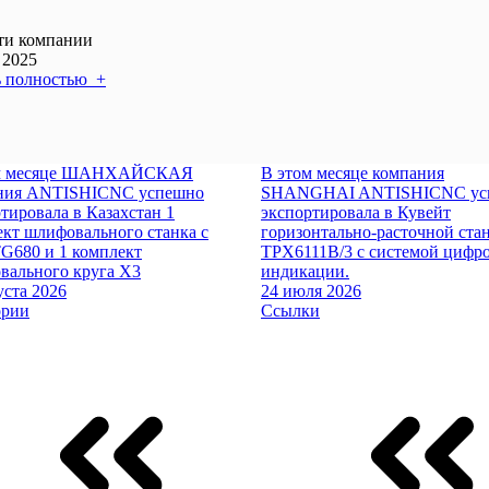
ти компании
 2025
ь полностью +
ом месяце ШАНХАЙСКАЯ
В этом месяце компания
ния ANTISHICNC успешно
SHANGHAI ANTISHICNC ус
тировала в Казахстан 1
экспортировала в Кувейт
кт шлифовального станка с
горизонтально-расточной ста
G680 и 1 комплект
TPX6111B/3 с системой цифр
вального круга X3
индикации.
уста 2026
24 июля 2026
ории
Ссылки