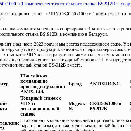
50x1000 и 1 комплект ленточнопильного станка BS-912B экспор
лект токарного станка с ЧПУ CK6150x1000 и 1 комплект ленто
сь
о наша компания успешно экспортировала 1 комплект токарног
нопильного станка BS-912B. в компанию в Беларуси.
лиент знал нас в 2023 году, и мы всегда поддерживаем связь. У э
лизирующаяся на продукции, связанной с парапланеризмом. Он 
ых станков с ЧПУ в его страну, и он также знал, что есть много
н наконец решил купить наш токарный станок с ЧПУ и представи
енточнопильный станок BS-912B вместе.
Шанхайская
компания по
юсер
Бренд
ANTISHICNC
производству машин
ANTS, Ltd.
Токарный станок с
ние
ЧПУ и
Модель
CK6150x1000 и
кта
ленточнопильный
№
BS-912B
станок
Этот клиент в основном занимается производством вс
тавление
парапланеризма, а также хочет начать новый бизнес в
та
оборудования для металлообработки.