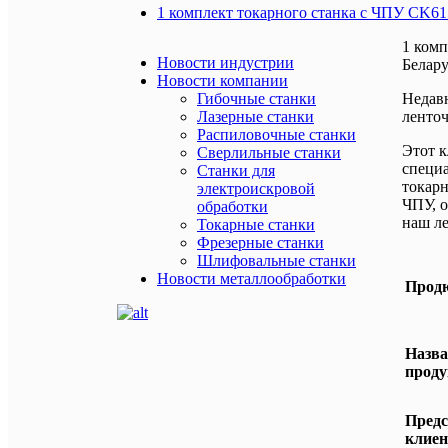
1 комплект токарного станка с ЧПУ CK61
1 комп
Новости индустрии
Белару
Новости компании
Гибочные станки
Недавн
Лазерные станки
ленточ
Распиловочные станки
Этот к
Сверлильные станки
специа
Станки для
токарн
электроискровой
ЧПУ, о
обработки
наш л
Токарные станки
Фрезерные станки
Шлифовальные станки
Новости металлообработки
Прод
Назва
проду
Предс
клиен