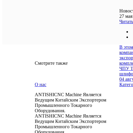
Новос
27 мая
Читат
В эт
компа
экспор
Смотрите также
компле
ЧПУ T
шлифо
04 авг
О нас
Катег
ANTISHICNC Machine Является
Ведущим Китайским Экспортером
Промышленного Токарного
Оборудования.
ANTISHICNC Machine Является
Ведущим Китайским Экспортером
Промышленного Токарного
Оборудования.