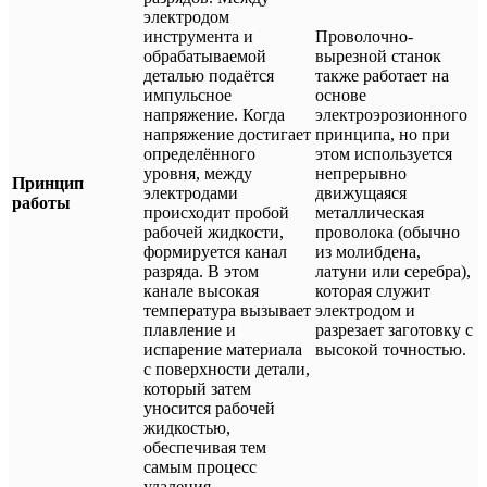
электродом
инструмента и
Проволочно-
обрабатываемой
вырезной станок
деталью подаётся
также работает на
импульсное
основе
напряжение. Когда
электроэрозионного
напряжение достигает
принципа, но при
определённого
этом используется
уровня, между
непрерывно
Принцип
электродами
движущаяся
работы
происходит пробой
металлическая
рабочей жидкости,
проволока (обычно
формируется канал
из молибдена,
разряда. В этом
латуни или серебра),
канале высокая
которая служит
температура вызывает
электродом и
плавление и
разрезает заготовку с
испарение материала
высокой точностью.
с поверхности детали,
который затем
уносится рабочей
жидкостью,
обеспечивая тем
самым процесс
удаления.