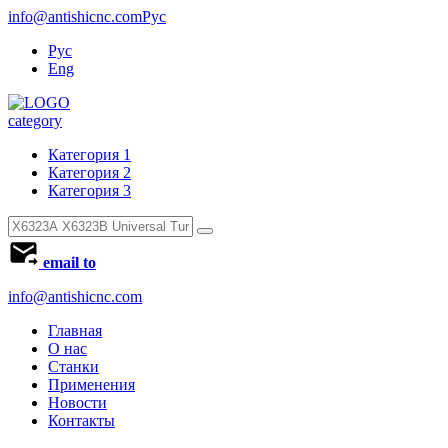
info@antishicnc.com
Рус
Рус
Eng
category
Категория 1
Категория 2
Категория 3
email to
info@antishicnc.com
Главная
О нас
Станки
Применения
Новости
Контакты