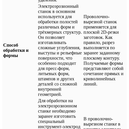
Электроэрозионный
станок в основном
используется для
Проволочно-
обработки полостей
вырезной станок
различных форм и
применяется для
трёхмерных структур.
плоской 2D-резки
Он позволяет
заготовок. Как
изготавливать
правило, разрез
Способ
сложные углубления,
выполняется по
обработки и
выступы и рельефные
заранее заданному
формы
поверхности, что
плоскому контуру.
особенно подходит
Получаемые формы
для пресс-форм,
представляют собой
литьевых форм,
сочетание прямых и
штампов и других
криволинейных
деталей со сложной
линий.
внутренней
геометрией.
Для обработки на
электроэрозионном
станке необходимо
заранее изготовить
В проволочно-
специальный
вырезном станке в
инструмент-электрод