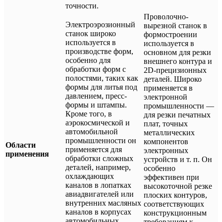
точности.
Проволочно-
Электроэрозионный
вырезной станок в
станок широко
формостроении
используется в
используется в
производстве форм,
основном для резки
особенно для
внешнего контура и
обработки форм с
2D-прецизионных
полостями, таких как
деталей. Широко
формы для литья под
применяется в
давлением, пресс-
электронной
формы и штампы.
промышленности —
Кроме того, в
для резки печатных
аэрокосмической и
плат, точных
автомобильной
металлических
промышленности он
компонентов
Области
применяется для
электронных
применения
обработки сложных
устройств и т. п. Он
деталей, например,
особенно
охлаждающих
эффективен при
каналов в лопатках
высокоточной резке
авиадвигателей или
плоских контуров,
внутренних масляных
соответствующих
каналов в корпусах
конструкционным
автомобильных
требованиям к