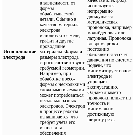
качестве электрода
в зависимости от
используется
формы
непрерывно
обрабатываемой
движущаяся
детали. Обычно в
металлическая
качестве материала
проволока, например
электрода
молибденовая или
используются медь,
латунная. Проволока
графит и другие
во время резки
проводящие
постоянно
Использование
материалы. Форма и
обновляется за счёт
электрода
размеры электрода
движения по системе
строго соответствуют
подачи, что
требуемой геометрии.
минимизирует износ
Например, при
электрода и
обработке пресс-
упрощает
формы с несколькими
эксплуатацию.
сложными выемками
Однако диаметр
может потребоваться
проволоки влияет на
несколько разных
точность и
электродов. Электрод
минимально
в процессе работы
достижимую
изнашивается, что
ширину реза.
требует учёта его
износа для
обеспечения