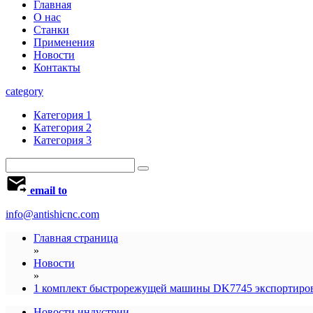
Главная
О нас
Станки
Применения
Новости
Контакты
category
Категория 1
Категория 2
Категория 3
email to
info@antishicnc.com
Главная страница
»
Новости
»
1 комплект быстрорежущей машины DK7745 экспортиров
Новости индустрии