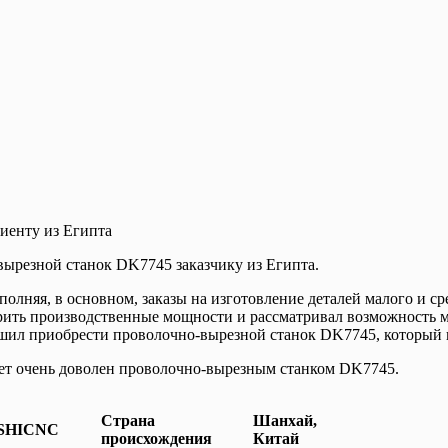
иенту из Египта
ырезной станок DK7745 заказчику из Египта.
ыполняя, в основном, заказы на изготовление деталей малого и 
ширить производственные мощности и рассматривал возможность 
шил приобрести проволочно-вырезной станок DK7745, который п
удет очень доволен проволочно-вырезным станком DK7745.
Страна
Шанхай,
SHICNC
происхождения
Китай