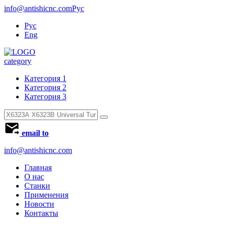
info@antishicnc.com
Рус
Рус
Eng
category
Категория 1
Категория 2
Категория 3
email to
info@antishicnc.com
Главная
О нас
Станки
Применения
Новости
Контакты