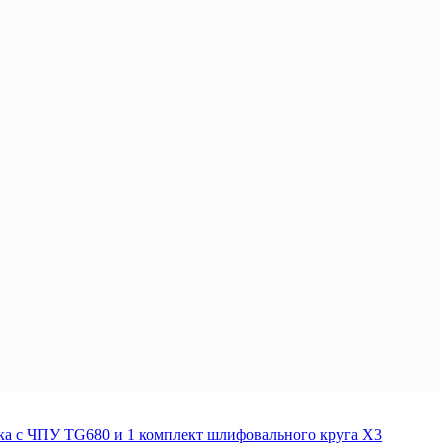
 с ЧПУ TG680 и 1 комплект шлифовального круга X3