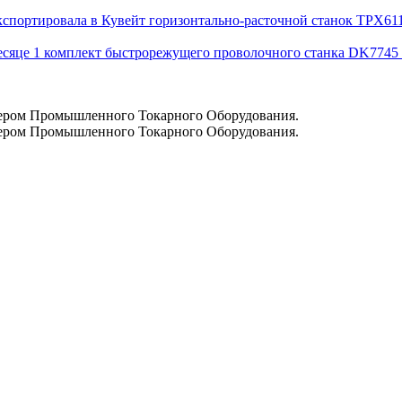
ортировала в Кувейт горизонтально-расточной станок TPX611
це 1 комплект быстрорежущего проволочного станка DK7745 к
ром Промышленного Токарного Оборудования.
ром Промышленного Токарного Оборудования.