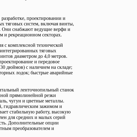
разработке, проектировании и
х тяговых систем, включая винты,
. Они снабжают ведущие верфи и
м и рекреационном секторах.
я с комплексной технической
 интегрированных тяговых
интов диаметром до 4,0 метров.
проектирование и передовое
30 дюймов) с наличием на складе;
торных лодок; быстрые аварийные
нтальный ленточнопильный станок
чной прямолинейной резки
аль, чугун и цветные металлы.
, гидравлическим зажимом и
вает стабильную работу, высокую
лен для средних и малых серий
ость. Дополнительные опции
отным преобразователем и