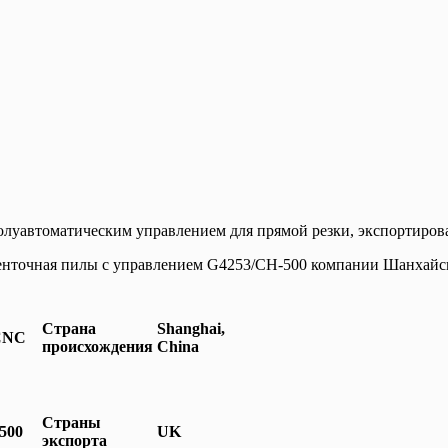
олуавтоматическим управлением для прямой резки, экспортиро
ленточная пилы с управлением G4253/CH-500 компании Шанхай
Страна
Shanghai,
CNC
происхождения
China
Страны
500
UK
экспорта