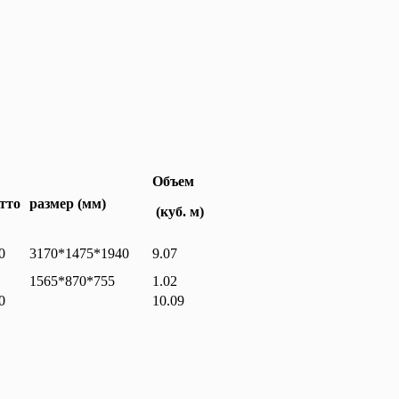
Объем
тто
размер (мм)
(куб. м)
0
3170*1475*1940
9.07
1565*870*755
1.02
0
10.09