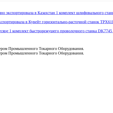
спортировала в Казахстан 1 комплект шлифовального станка
ортировала в Кувейт горизонтально-расточной станок TPX611
це 1 комплект быстрорежущего проволочного станка DK7745 к
ром Промышленного Токарного Оборудования.
ром Промышленного Токарного Оборудования.