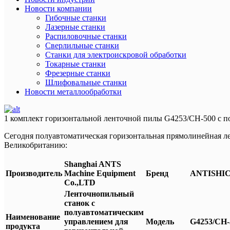
Новости компании
Гибочные станки
Лазерные станки
Распиловочные станки
Сверлильные станки
Станки для электроискровой обработки
Токарные станки
Фрезерные станки
Шлифовальные станки
Новости металлообработки
1 комплект горизонтальной ленточной пилы G4253/CH-500 с п
Сегодня полуавтоматическая горизонтальная прямолинейная 
Великобританию:
Shanghai ANTS
Производитель
Machine Equipment
Бренд
ANTISHI
Co.,LTD
Ленточнопильный
станок с
полуавтоматическим
Наименование
управлением для
Модель
G4253/
CH-
продукта