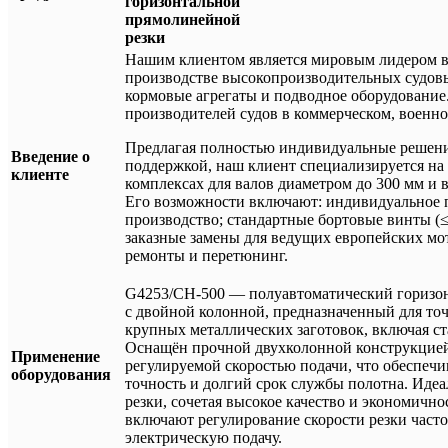
горизонтальной
прямолинейной
резки
Нашим клиентом является мировым лидером в 
производстве высокопроизводительных судовы
кормовые агрегаты и подводное оборудование
производителей судов в коммерческом, военно
Предлагая полностью индивидуальные решени
Введение о
поддержкой, наш клиент специализируется на
клиенте
комплексах для валов диаметром до 300 мм и в
Его возможности включают: индивидуальное 
производство; стандартные бортовые винты (≤
заказные замены для ведущих европейских мо
ремонты и перетюнинг.
G4253/CH-500 — полуавтоматический горизо
с двойной колонной, предназначенный для то
крупных металлических заготовок, включая ст
Оснащён прочной двухколонной конструкцией
Применение
регулируемой скоростью подачи, что обеспечи
оборудования
точность и долгий срок службы полотна. Идеа
резки, сочетая высокое качество и экономичн
включают регулирование скорости резки част
электрическую подачу.