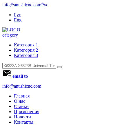
info@antishicnc.com
Рус
Рус
Eng
category
Категория 1
Категория 2
Категория 3
email to
info@antishicnc.com
Главная
О нас
Станки
Применения
Новости
Контакты