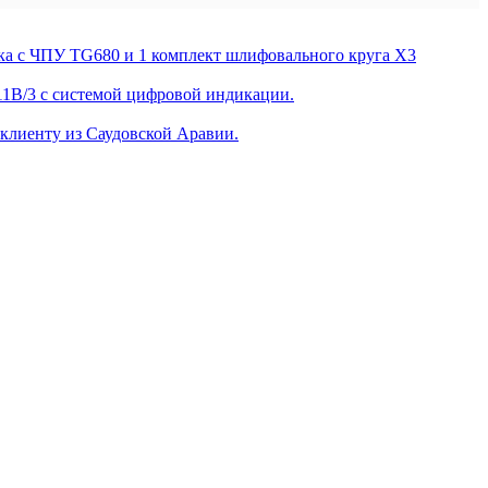
 с ЧПУ TG680 и 1 комплект шлифовального круга X3
1B/3 с системой цифровой индикации.
лиенту из Саудовской Аравии.