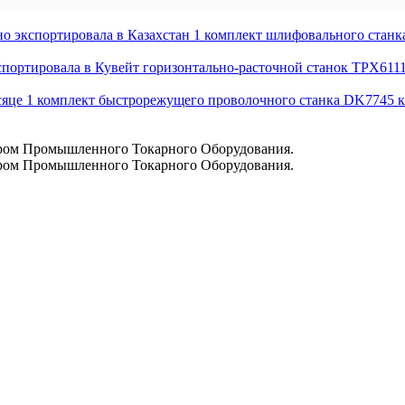
портировала в Казахстан 1 комплект шлифовального станка 
ртировала в Кувейт горизонтально-расточной станок TPX6111
е 1 комплект быстрорежущего проволочного станка DK7745 кл
ом Промышленного Токарного Оборудования.
ом Промышленного Токарного Оборудования.