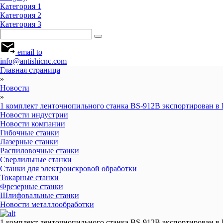
Категория 1
Категория 2
Категория 3
email to
info@antishicnc.com
Главная страница
»
Новости
»
1 комплект ленточнопильного станка BS-912B экспортирован
Новости индустрии
Новости компании
Гибочные станки
Лазерные станки
Распиловочные станки
Сверлильные станки
Станки для электроискровой обработки
Токарные станки
Фрезерные станки
Шлифовальные станки
Новости металлообработки
1 комплект ленточнопильного станка BS-912B экспортирован