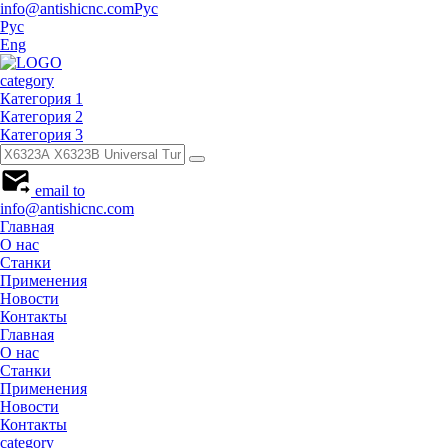
info@antishicnc.com
Рус
Рус
Eng
category
Категория 1
Категория 2
Категория 3
email to
info@antishicnc.com
Главная
О нас
Станки
Применения
Новости
Контакты
Главная
О нас
Станки
Применения
Новости
Контакты
category