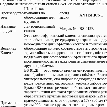
Недавно ленточнопильный станок BS-912B был отправлен в Юж
Шанхайская
Производство
компания по
бренд
ANTISHICNC
тела
оборудованию для
марки
муравьев
Названье
Ленточнопильный
Модель №.
BS-912B
продукта
станок
Этот южноафриканский клиент специализируется 
теплообменников, резервуаров для хранения и др
необходимого для нефтехимического и тонкохими
Ведениед
оборудование должно соответствовать строгим ст
Клиента
термостойкость и коррозионная стойкость, обесп
поддержку для безопасного и эффективного прои
промышленности, а также решать смежные энерге
другие проблемы.
BS-912B — это горизонтальная ленточная пила по
для обработки на малых и средних объёмах. Благо
универсальности, она широко подходит для небо
цехов, ремонтных мастерских, учебных лаборато
Буква «BS» в номере модели обозначает тип лент
характеристики отвечают требованиям общей резк
обрабатывать круглые заготовки диаметром 229 м
прямоугольные заготовки размером 178×305 мм (
Применение
углом 90°, а также круглые заготовки диаметром 
оборации