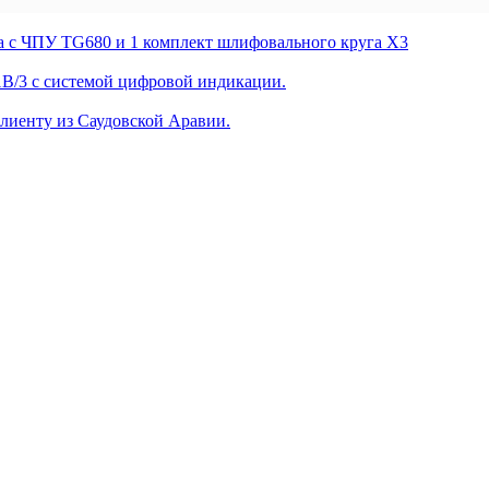
с ЧПУ TG680 и 1 комплект шлифовального круга X3
B/3 с системой цифровой индикации.
иенту из Саудовской Аравии.