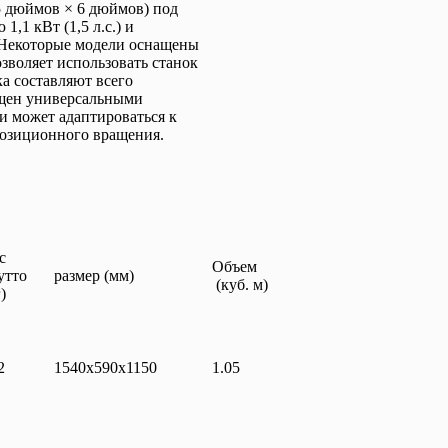
5 дюймов × 6 дюймов) под
,1 кВт (1,5 л.с.) и
 Некоторые модели оснащены
зволяет использовать станок
ка составляют всего
ащен универсальными
и может адаптироваться к
озиционного вращения.
с
Объем
утто
размер (мм)
(куб. м)
)
2
1540x590x1150
1.05