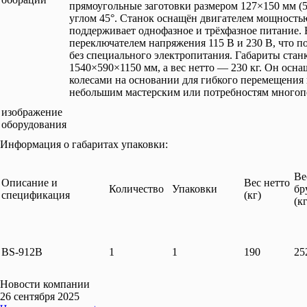
прямоугольные заготовки размером 127×150 мм (
углом 45°. Станок оснащён двигателем мощностью 1
поддерживает однофазное и трёхфазное питание.
переключателем напряжения 115 В и 230 В, что по
без специального электропитания. Габариты стан
1540×590×1150 мм, а вес нетто — 230 кг. Он осн
колесами на основании для гибкого перемещения 
небольшим мастерским или потребностям многоп
изображение
оборудования
Информация о габаритах упаковки:
Ве
Описание и
Вес нетто
Количество
Упаковки
бр
спецификация
(кг)
(кг
BS-912B
1
1
190
25
Новости компании
26 сентября 2025