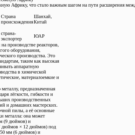
ную Африку, что стало важным шагом на пути расширения меж
Страна
Шанхай,
происхождения
Китай
страна-
ЮАР
экспортер
на производстве реакторов,
угого оборудования,
ческого производства. Это
андартам, таким как высокая
ечивать аппаратную
зводства в химической
тические, материалоемкие и
 металлу, предназначенная
даря лёгкости, гибкости и
льших производственных
рий и домашних мастерских.
очной пилы, а её основные
и металла: она может
м (9 дюймов) и
7 дюймов × 12 дюймов) под
150 мм (6 дюймов) и