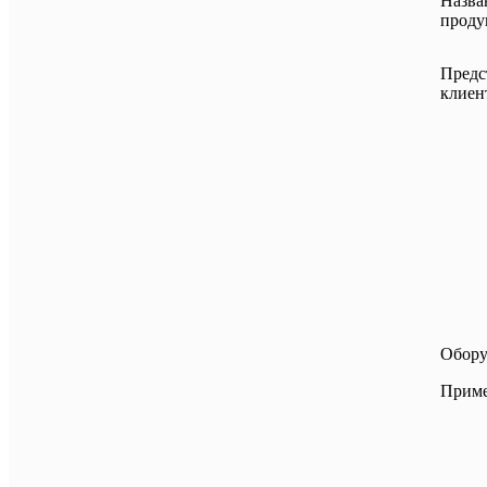
Назва
проду
Предс
клиен
Обору
Прим