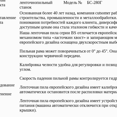
ние
ленточнопильный
Модель №
БС-280Г
кта
станок
Основанная более 40 лет назад, компания cutsomer ра
тавление
строительства, промышленности и металлообработки.
та
понимания потребностей каждого клиента, диверсиф
доступным ценам она стала эталоном гибкости и каче
Наша ленточная пила серии BS отличается европейс
механизмом типа «ласточкин хвост» и запирающим м
европейского дизайна оснащена двухскоростным выб
Пильная рама может поворачиваться от 0° до 45°. Он
конструкции червячной передачи.
Калибровка челюсти удобна для регулировки и поз
углом.
Скорость падения пильной рамы контролируется гид
дование
Ленточная пила европейского дизайна имеет калибро
автоматически остановится после распиловки материа
енение
Ленточная пила европейского дизайна имеет устройс
питания (машина автоматически отключится при отк
крышки).