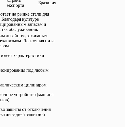
Страна
Бразилия
экспорта
ботает на рынке стали для
 Благодаря культуре
ицированным запасам и
ства обслуживания.
ким дизайном, зажимным
еханизмом. Ленточная пила
ором.
а имеет характеристики
иционирования под любым
равлическим цилиндром.
вочное устройство (машина
лов).
тво защиты от отключения
рытии задней защитной