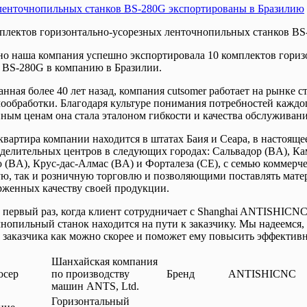
 ленточнопильных станков BS-280G экспортированы в Бразилию
мплектов горизонтально-усорезных ленточнопильных станков B
но наша компания успешно экспортировала 10 комплектов гориз
 BS-280G в компанию в Бразилии.
нная более 40 лет назад, компания cutsomer работает на рынке 
ообработки. Благодаря культуре понимания потребностей кажд
ным ценам она стала эталоном гибкости и качества обслуживани
вартира компании находится в штатах Баия и Сеара, в настояще
делительных центров в следующих городах: Сальвадор (BA), К
 (BA), Крус-дас-Алмас (BA) и Форталеза (CE), с семью коммер
ю, так и розничную торговлю и позволяющими поставлять матер
рженных качеству своей продукции.
 первый раз, когда клиент сотрудничает с Shanghai ANTISHICN
нопильный станок находится на пути к заказчику. Мы надеемся,
 заказчика как можно скорее и поможет ему повысить эффективн
Шанхайская компания
юсер
по производству
Бренд
ANTISHICNC
машин ANTS, Ltd.
Горизонтальный