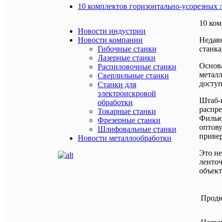
10 комплектов горизонтально-усорезных
10 ко
Новости индустрии
Новости компании
Недав
Гибочные станки
станка
Лазерные станки
Основа
Распиловочные станки
металл
Сверлильные станки
доступ
Станки для
электроискровой
Штаб-к
обработки
распре
Токарные станки
Филью
Фрезерные станки
оптову
Шлифовальные станки
приве
Новости металлообработки
Это не
ленточ
объект
Прод