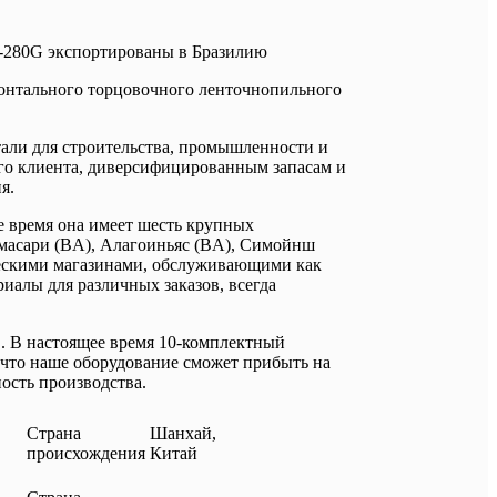
S-280G экспортированы в Бразилию
онтального торцовочного ленточнопильного
стали для строительства, промышленности и
ого клиента, диверсифицированным запасам и
я.
е время она имеет шесть крупных
амасари (BA), Алагоиньяс (BA), Симойнш
ческими магазинами, обслуживающими как
иалы для различных заказов, всегда
C. В настоящее время 10-комплектный
 что наше оборудование сможет прибыть на
ость производства.
Страна
Шанхай,
происхождения
Китай