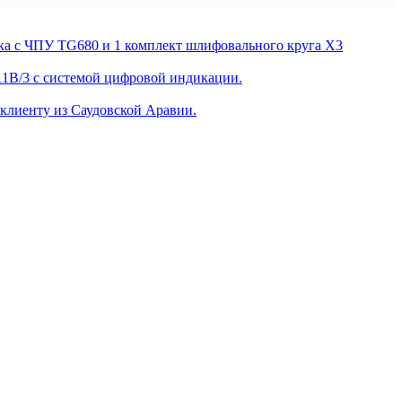
 с ЧПУ TG680 и 1 комплект шлифовального круга X3
1B/3 с системой цифровой индикации.
лиенту из Саудовской Аравии.