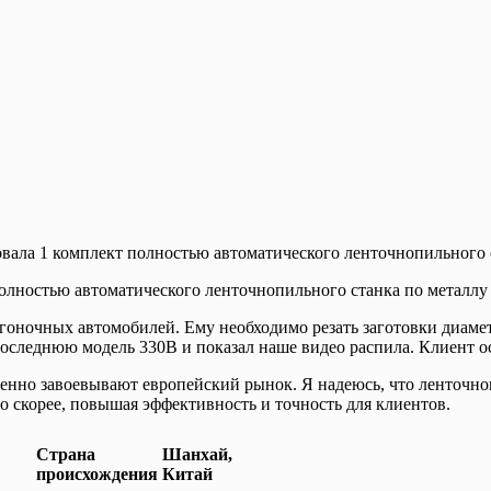
а 1 комплект полностью автоматического ленточнопильного с
лностью автоматического ленточнопильного станка по металлу 
 гоночных автомобилей. Ему необходимо резать заготовки диам
следнюю модель 330B и показал наше видео распила. Клиент ост
пенно завоевывают европейский рынок. Я надеюсь, что ленточн
о скорее, повышая эффективность и точность для клиентов.
Страна
Шанхай,
происхождения
Китай