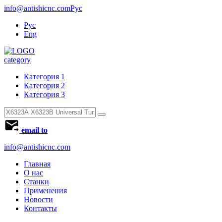
info@antishicnc.com
Рус
Рус
Eng
category
Категория 1
Категория 2
Категория 3
email to
info@antishicnc.com
Главная
О нас
Станки
Применения
Новости
Контакты