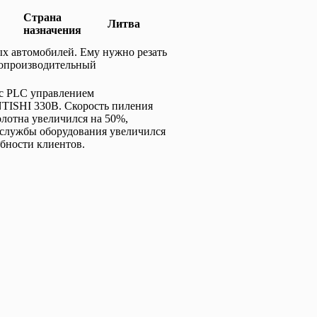
Страна
Литва
назначения
ых автомобилей. Ему нужно резать
копроизводительный
 с PLC управлением
NTISHI 330B. Скорость пиления
олотна увеличился на 50%,
к службы оборудования увеличился
ебности клиентов.