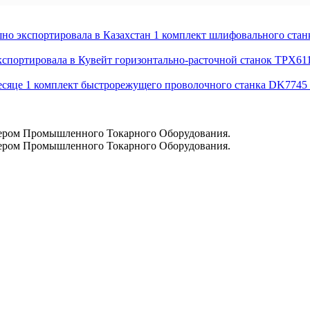
спортировала в Казахстан 1 комплект шлифовального станка
ортировала в Кувейт горизонтально-расточной станок TPX611
це 1 комплект быстрорежущего проволочного станка DK7745 к
ром Промышленного Токарного Оборудования.
ром Промышленного Токарного Оборудования.