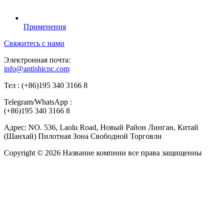
Применения
Свяжитесь с нами
Электронная почта:
info@antishicnc.com
Тел : (+86)195 340 3166 8
Telegram/WhatsApp :
(+86)195 340 3166 8
Адрес: NO. 536, Laolu Road, Новый Район Линган, Китай
(Шанхай) Пилотная Зона Свободной Торговли
Copyright © 2026 Название компнии все права защищенны
Vacuum Pump
Vacuum Furnace
Grinding Machine, Cnc
Lathe, Sawing Machine
Grinding Machine, Cnc Lathe, Sawing
Machine
CNC Band Saw Machine
Cnc Lathe
DEMIKS
Transformer