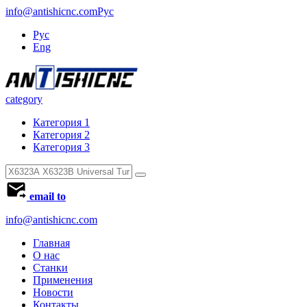
info@antishicnc.com
Рус
Рус
Eng
category
Категория 1
Категория 2
Категория 3
email to
info@antishicnc.com
Главная
О нас
Станки
Применения
Новости
Контакты