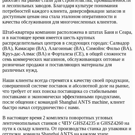
работает на рынке стали для строительства, промышленности
и лесопильных заводов. Благодаря культуре понимания
потребностей каждого клиента, диверсификации запасов и
доступным ценам она стала эталоном оперативности и
качества обслуживания для многочисленных клиентов.
Штаб-квартира компании расположена в штатах Баия и Сеара,
и в настоящее время имеется шесть крупных
распределительных центров в следующих городах: Салвадор
(BA), Камасари (BA), Алагоиньяс (BA), Симойнс Фильо (BA),
Круз-дас-Алмас (BA) и Форталеза (CE), в общей сложности
семь коммерческих магазинов, обслуживающих оптовые и
розничные продажи и поставляющих материалы для
различных нужд.
Наши клиенты всегда стремятся к качеству своей продукции,
совершенной системе поставок и абсолютной доле на рынке,
что требует от них поиска поставщика со стабильными
поставками и экономически эффективными продуктами,
после общения с командой Shanghai ANTS machine, клиент
быстро начал сотрудничество с нами.
В настоящее время 2 комплекта поворотных угловых
ленточнопильных станков с ЧПУ GHSZ4235 и GHSZ4260 на
пути к складу клиента. От производства станка до упаковки и
отгрузки, команда Shanghai ANTS на каждом этапе