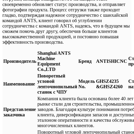
своевременно обновляет статус производства, и отправляет
фотографии продукта. Процесс отгрузки также проходит
гладко, подтверждая надежное сотрудничество с шанхайской
командой ANTS, клиент говорил об углублении
сотрудничества с командой ANTS, надеясь, что в будущем мы
сможем помочь друг другу, обеспечив больше клиентов
высококачественной продукцией, и постоянно повышая
эффективность производства.
Shanghai ANTS
Machine
Ст
Производитель
Бренд
ANTISHICNC
Equipment
пр
Co.,LTD
Поворотный
угловой
Модель
GHSZ4235
Ст
Наименование
ленточнопильный
No.
&GHSZ4260
на
станок с ЧПУ
Компания клиента была основана более 40 лет 
рынке стали для строительства, промышленно
Представление
заводов. Благодаря культуре понимания потре
заказчика
клиента, диверсификации запасов и доступны
эталоном оперативности и качества обслужив
многочисленных клиентов.
Поворотный угловой ленточнопильный стано